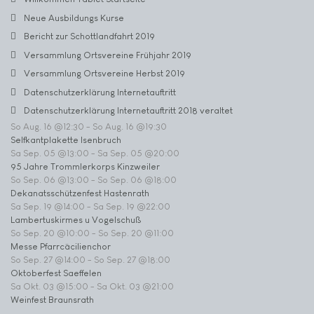
Neue Ausbildungs Kurse
Bericht zur Schottlandfahrt 2019
Versammlung Ortsvereine Frühjahr 2019
Versammlung Ortsvereine Herbst 2019
Datenschutzerklärung Internetauftritt
Datenschutzerklärung Internetauftritt 2018 veraltet
So Aug. 16 @12:30
-
So Aug. 16 @19:30
Selfkantplakette Isenbruch
Sa Sep. 05 @13:00
-
Sa Sep. 05 @20:00
95 Jahre Trommlerkorps Kinzweiler
So Sep. 06 @13:00
-
So Sep. 06 @18:00
Dekanatsschützenfest Hastenrath
Sa Sep. 19 @14:00
-
Sa Sep. 19 @22:00
Lambertuskirmes u Vogelschuß
So Sep. 20 @10:00
-
So Sep. 20 @11:00
Messe Pfarrcäcilienchor
So Sep. 27 @14:00
-
So Sep. 27 @18:00
Oktoberfest Saeffelen
Sa Okt. 03 @15:00
-
Sa Okt. 03 @21:00
Weinfest Braunsrath