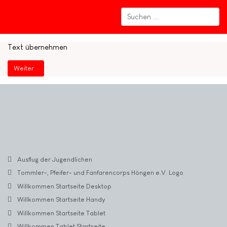
Text übernehmen
Nächster Beitrag: Willkommen Startseite Tablet
Weiter
Ausflug der Jugendlichen
Tommler-, Pfeifer- und Fanfarencorps Höngen e.V. Logo
Willkommen Startseite Desktop
Willkommen Startseite Handy
Willkommen Startseite Tablet
Willkommen Tablet Startseite