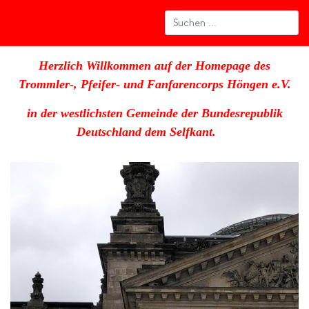
Herzlich Willkommen auf der Homepage des
Trommler-, Pfeifer- und Fanfarencorps Höngen e.V.
in der westlichsten Gemeinde der Bundesrepublik
Deutschland dem Selfkant.