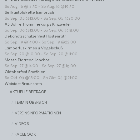
So Aug. 16 @12:30
-
So Aug. 16 @19:30
Selfkantplakette Isenbruch
Sa Sep. 05 @13:00
-
Sa Sep. 05 @20:00
95 Jahre Trommlerkorps Kinzweiler
So Sep. 06 @13:00
-
So Sep. 06 @18:00
Dekanatsschützenfest Hastenrath
Sa Sep. 19 @14:00
-
Sa Sep. 19 @22:00
Lambertuskirmes u Vogelschuß
So Sep. 20 @10:00
-
So Sep. 20 @11:00
Messe Pfarrcäcilienchor
So Sep. 27 @14:00
-
So Sep. 27 @18:00
Oktoberfest Saeffelen
Sa Okt. 03 @15:00
-
Sa Okt. 03 @21:00
Weinfest Braunsrath
AKTUELLE BEITRÄGE
TERMIN ÜBERSICHT
VEREINSINFORMATIONEN
VIDEOS
FACEBOOK