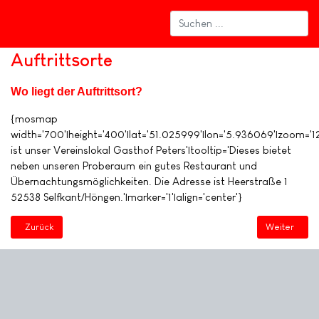
Auftrittsorte
Wo liegt der Auftrittsort?
{mosmap
width='700'|height='400'|lat='51.025999'|lon='5.936069'|zoom='
ist unser Vereinslokal Gasthof Peters'|tooltip='Dieses bietet
neben unseren Proberaum ein gutes Restaurant und
Übernachtungsmöglichkeiten. Die Adresse ist Heerstraße 1
52538 Selfkant/Höngen.'|marker='1'|align='center'}
Vorheriger Beitrag: Datenschutzerklärung Internetauftritt
Nächster Bei
Zurück
Weiter