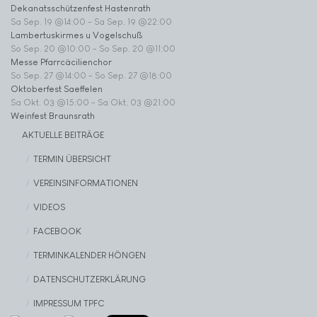
Dekanatsschützenfest Hastenrath
Sa Sep. 19 @14:00
-
Sa Sep. 19 @22:00
Lambertuskirmes u Vogelschuß
So Sep. 20 @10:00
-
So Sep. 20 @11:00
Messe Pfarrcäcilienchor
So Sep. 27 @14:00
-
So Sep. 27 @18:00
Oktoberfest Saeffelen
Sa Okt. 03 @15:00
-
Sa Okt. 03 @21:00
Weinfest Braunsrath
AKTUELLE BEITRÄGE
TERMIN ÜBERSICHT
VEREINSINFORMATIONEN
VIDEOS
FACEBOOK
TERMINKALENDER HÖNGEN
DATENSCHUTZERKLÄRUNG
IMPRESSUM TPFC