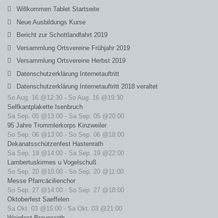
Willkommen Tablet Startseite
Neue Ausbildungs Kurse
Bericht zur Schottlandfahrt 2019
Versammlung Ortsvereine Frühjahr 2019
Versammlung Ortsvereine Herbst 2019
Datenschutzerklärung Internetauftritt
Datenschutzerklärung Internetauftritt 2018 veraltet
So Aug. 16 @12:30
-
So Aug. 16 @19:30
Selfkantplakette Isenbruch
Sa Sep. 05 @13:00
-
Sa Sep. 05 @20:00
95 Jahre Trommlerkorps Kinzweiler
So Sep. 06 @13:00
-
So Sep. 06 @18:00
Dekanatsschützenfest Hastenrath
Sa Sep. 19 @14:00
-
Sa Sep. 19 @22:00
Lambertuskirmes u Vogelschuß
So Sep. 20 @10:00
-
So Sep. 20 @11:00
Messe Pfarrcäcilienchor
So Sep. 27 @14:00
-
So Sep. 27 @18:00
Oktoberfest Saeffelen
Sa Okt. 03 @15:00
-
Sa Okt. 03 @21:00
Weinfest Braunsrath