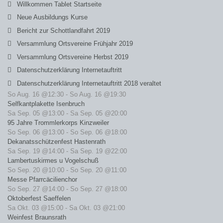
Willkommen Tablet Startseite
Neue Ausbildungs Kurse
Bericht zur Schottlandfahrt 2019
Versammlung Ortsvereine Frühjahr 2019
Versammlung Ortsvereine Herbst 2019
Datenschutzerklärung Internetauftritt
Datenschutzerklärung Internetauftritt 2018 veraltet
So Aug. 16 @12:30
-
So Aug. 16 @19:30
Selfkantplakette Isenbruch
Sa Sep. 05 @13:00
-
Sa Sep. 05 @20:00
95 Jahre Trommlerkorps Kinzweiler
So Sep. 06 @13:00
-
So Sep. 06 @18:00
Dekanatsschützenfest Hastenrath
Sa Sep. 19 @14:00
-
Sa Sep. 19 @22:00
Lambertuskirmes u Vogelschuß
So Sep. 20 @10:00
-
So Sep. 20 @11:00
Messe Pfarrcäcilienchor
So Sep. 27 @14:00
-
So Sep. 27 @18:00
Oktoberfest Saeffelen
Sa Okt. 03 @15:00
-
Sa Okt. 03 @21:00
Weinfest Braunsrath