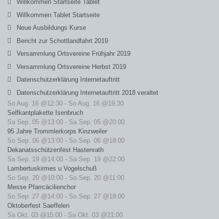
Willkommen Startseite Tablet
Willkommen Tablet Startseite
Neue Ausbildungs Kurse
Bericht zur Schottlandfahrt 2019
Versammlung Ortsvereine Frühjahr 2019
Versammlung Ortsvereine Herbst 2019
Datenschutzerklärung Internetauftritt
Datenschutzerklärung Internetauftritt 2018 veraltet
So Aug. 16 @12:30
-
So Aug. 16 @19:30
Selfkantplakette Isenbruch
Sa Sep. 05 @13:00
-
Sa Sep. 05 @20:00
95 Jahre Trommlerkorps Kinzweiler
So Sep. 06 @13:00
-
So Sep. 06 @18:00
Dekanatsschützenfest Hastenrath
Sa Sep. 19 @14:00
-
Sa Sep. 19 @22:00
Lambertuskirmes u Vogelschuß
So Sep. 20 @10:00
-
So Sep. 20 @11:00
Messe Pfarrcäcilienchor
So Sep. 27 @14:00
-
So Sep. 27 @18:00
Oktoberfest Saeffelen
Sa Okt. 03 @15:00
-
Sa Okt. 03 @21:00