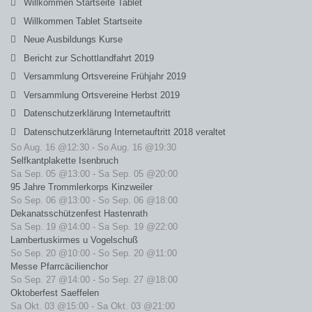
Willkommen Startseite Tablet
Willkommen Tablet Startseite
Neue Ausbildungs Kurse
Bericht zur Schottlandfahrt 2019
Versammlung Ortsvereine Frühjahr 2019
Versammlung Ortsvereine Herbst 2019
Datenschutzerklärung Internetauftritt
Datenschutzerklärung Internetauftritt 2018 veraltet
So Aug. 16 @12:30
-
So Aug. 16 @19:30
Selfkantplakette Isenbruch
Sa Sep. 05 @13:00
-
Sa Sep. 05 @20:00
95 Jahre Trommlerkorps Kinzweiler
So Sep. 06 @13:00
-
So Sep. 06 @18:00
Dekanatsschützenfest Hastenrath
Sa Sep. 19 @14:00
-
Sa Sep. 19 @22:00
Lambertuskirmes u Vogelschuß
So Sep. 20 @10:00
-
So Sep. 20 @11:00
Messe Pfarrcäcilienchor
So Sep. 27 @14:00
-
So Sep. 27 @18:00
Oktoberfest Saeffelen
Sa Okt. 03 @15:00
-
Sa Okt. 03 @21:00